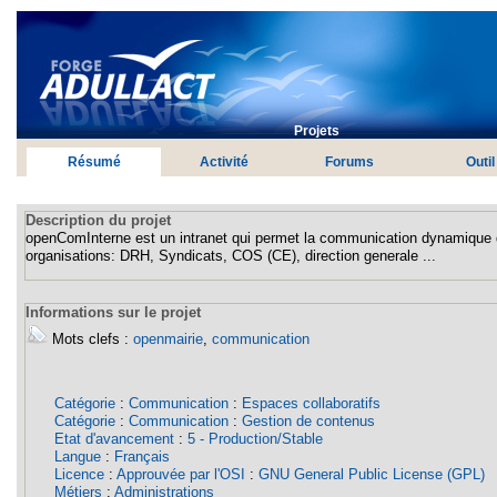
Projets
Résumé
Activité
Forums
Outil
Description du projet
openComInterne est un intranet qui permet la communication dynamique d 
organisations: DRH, Syndicats, COS (CE), direction generale ...
Informations sur le projet
Mots clefs :
openmairie
,
communication
Catégorie
:
Communication
:
Espaces collaboratifs
Catégorie
:
Communication
:
Gestion de contenus
Etat d'avancement
:
5 - Production/Stable
Langue
:
Français
Licence
:
Approuvée par l'OSI
:
GNU General Public License (GPL)
Métiers
:
Administrations