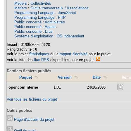
Métiers
:
Collectivités
Métiers
:
Outils transversaux / Associations
Programming Language
:
JavaScript
Programming Language
:
PHP
Public concerné
:
Administrés
Public concerné
:
Agents
Public concerné
:
Elus
Système d exploitation
:
OS Independent
Inscrit :
01/09/2006 23:20
Rang d'activité :
0
Voir le projet
Statistiques
ou le
rapport d'activité
pour le projet.
Voir la liste des
flux RSS
disponibles pour ce projet.
Derniers fichiers publiés
Paquet
Version
Date
Rema
opencominterne
1.01
24/10/2006
Voir tous les fichiers du projet
Outils publics
Page d'accueil du projet
Outil de suivi